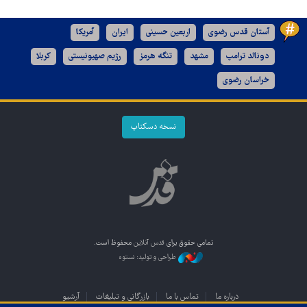
آستان قدس رضوی
اربعین حسینی
ایران
آمریکا
دونالد ترامپ
مشهد
تنگه هرمز
رژیم صهیونیستی
کربلا
خراسان رضوی
نسخه دسکتاپ
تمامی حقوق برای
قدس آنلاین
محفوظ است.
طراحی و تولید: نستوه
درباره ما
تماس با ما
بازرگانی و تبلیغات
آرشیو