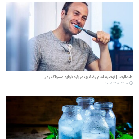
طبّ‌الرضا | توصیه امام رضا(ع) درباره فواید مسواک زدن
۱۴۰۴-۱۲-۰۱ ۱۲:۰۵