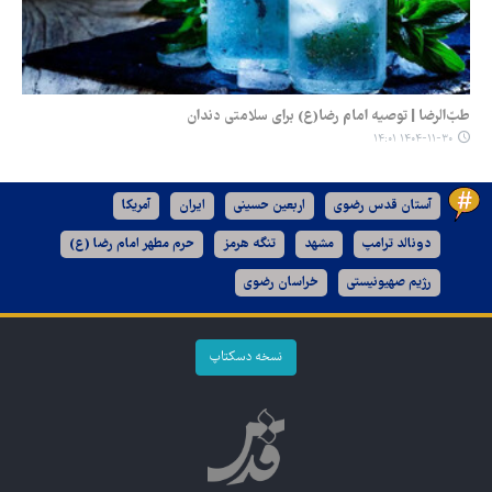
طبّ‌الرضا | توصیه امام رضا(ع) برای سلامتی دندان
۱۴۰۴-۱۱-۳۰ ۱۴:۰۱
آستان قدس رضوی
اربعین حسینی
ایران
آمریکا
دونالد ترامپ
مشهد
تنگه هرمز
حرم مطهر امام رضا (ع)
رژیم صهیونیستی
خراسان رضوی
نسخه دسکتاپ