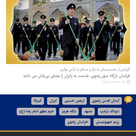
گزارشی از خدمت‌رسانی به زائر و مسافر در لباس نوکری
فراشان بارگاه منور رضوی، خدمت به زائران را عشقی بی‌پایان می دانند
۱۴۰۳-۱۱-۲۷ ۱۵:۴۸
آستان قدس رضوی
اربعین حسینی
ایران
آمریکا
دونالد ترامپ
مشهد
تنگه هرمز
حرم مطهر امام رضا (ع)
رژیم صهیونیستی
خراسان رضوی