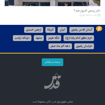
دلار رسمی امروز چند؟
۱۴۰۴-۱۰-۲۹ ۱۵:۵۲
آستان قدس رضوی
ایران
آمریکا
اربعین حسینی
حرم مطهر امام رضا (ع)
تنگه هرمز
مشهد
دونالد ترامپ
خراسان رضوی
دهه آخر ماه صفر
نسخه دسکتاپ
تمامی حقوق برای
قدس آنلاین
محفوظ است.