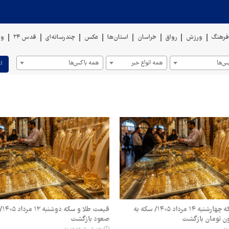
رهنگ
ورزش
رواق
خراسان
استان‌ها
عکس
چندرسانه‌ای
قدس ۲۴
وی
س‌ها
همه انواع خبر
همه باکس‌ها
ا
قیمت طلا و سکه چهارشنبه ۱۴ مرداد ۱۴۰۵/ سکه به
قیم
صعود بازگشت