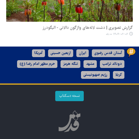
گزارش تصویری | دشت لاله‌های واژگون دالانی - الیگودرز
۱۴۰۴-۰۲-۰۶ ۰۸:۰۰
آستان قدس رضوی
ایران
اربعین حسینی
آمریکا
دونالد ترامپ
مشهد
تنگه هرمز
حرم مطهر امام رضا (ع)
کربلا
رژیم صهیونیستی
نسخه دسکتاپ