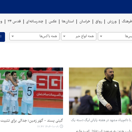
رهنگ
ورزش
رواق
خراسان
استان‌ها
عکس
چندرسانه‌ای
قدس ۲۴
وی
س‌ها
همه انواع خبر
همه باکس‌ها
ا
با دائم‌پناه مشهد در هفته پایانی لیگ دسته یک
گیتی پسند - گهر زمین؛ جدالی برای تثبیت 
۱۴۰۴-۱۰-۰۹ ۱۲:۴۲
ن: هنوز به صعود استقلال امیدوارم