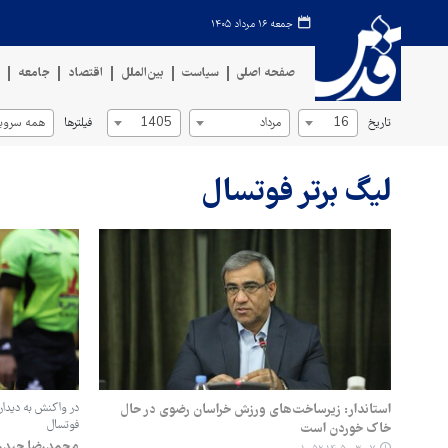
جمعه ۱۶ مرداد ۱۴۰۵
صفحه اصلی
سیاست
بین‌الملل
اقتصاد
جامعه
ف
تاریخ
فیلترها
16
مرداد
1405
همه سروی
لیگ برتر فوتسال
استاندار: زیرساخت‌های ورزش خراسان رضوی در حال
در واکنش به دیدار 
فوتسال
خاک خوردن است
محمدرضا حیدریا