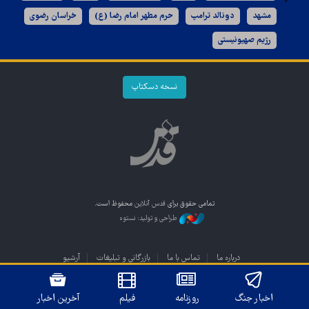
مشهد
دونالد ترامپ
حرم مطهر امام رضا (ع)
خراسان رضوی
رژیم صهیونیستی
نسخه دسکتاپ
تمامی حقوق برای
قدس آنلاین
محفوظ است.
طراحی و تولید: نستوه
درباره ما
تماس با ما
بازرگانی و تبلیغات
آرشیو
اخبار جنگ
روزنامه
فیلم
آخرین اخبار