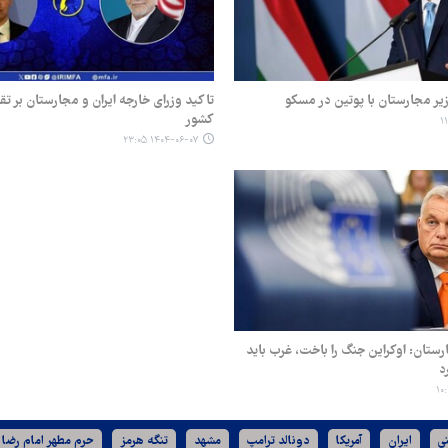
یر مجارستان با پوتین در مسکو
تاکید وزرای خارجه ایران و مجارستان بر ت
کشور
۱۴۰۴-۰۶-۰۷ ۲۳:۰۵
ستان: اوکراین جنگ را باخت، غرب باید
د
ی
ایران
آمریکا
دونالد ترامپ
مشهد
تنگه هرمز
حرم مطهر امام رضا 