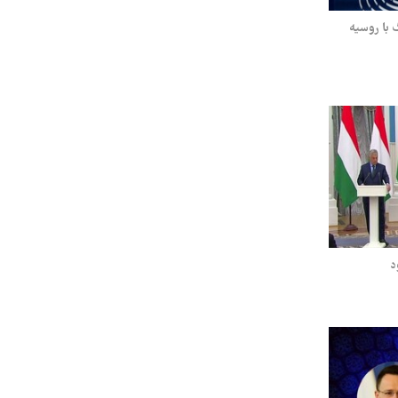
گ با روسیه
د