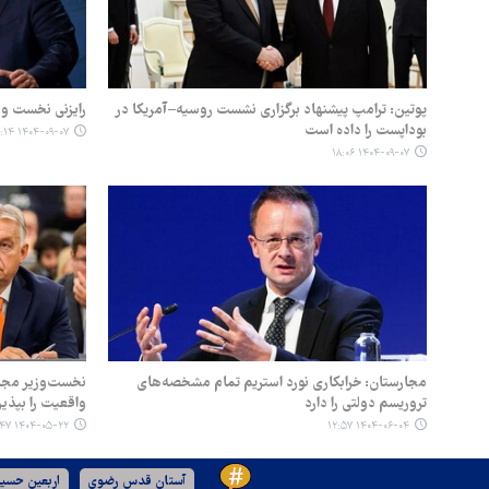
پوتین: ترامپ پیشنهاد برگزاری نشست روسیه–آمریکا در
رایزنی نخست وز
بوداپست را داده است
۱۴۰۴-۰۹-۰۷ ۱۱:۱۴
۱۴۰۴-۰۹-۰۷ ۱۸:۰۶
مجارستان: خرابکاری نورد استریم تمام مشخصه‌های
نخست‌وزیر مجار
تروریسم دولتی را دارد
واقعیت را بپذیر
۱۴۰۴-۰۵-۲۲ ۱۰:۴۷
۱۴۰۴-۰۶-۰۴ ۱۲:۵۷
آستان قدس رضوی
اربعین حسین