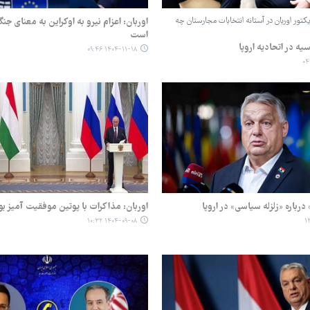
کتور اوربان در آستانه انتخابات مجارستان چه
اوربان: اعزام نیرو به اوکراین به معنای جن
است
ه در اتحادیه اروپا
۱۴۰۴-۱۱-۱۸ ۰۹:۴۶
درباره «زلزله سیاسی» در اروپا
اوربان: مذاکرات با پوتین موفقیت آمیز بو
۱۴۰۴-۰۹-۰۸ ۱۰:۳۲