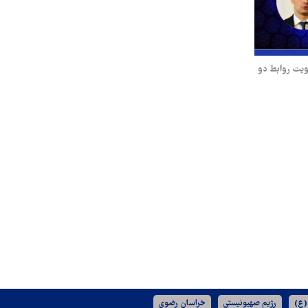
قویت روابط دو
(ع)
رژیم صهیونیستی
خراسان رضوی