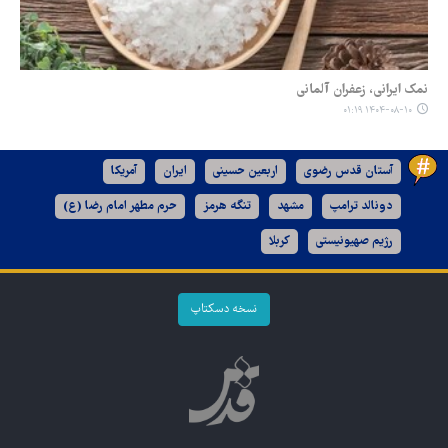
نمک ایرانی، زعفران آلمانی
۱۴۰۴-۰۸-۱۰ ۰۱:۱۹
آستان قدس رضوی
اربعین حسینی
ایران
آمریکا
دونالد ترامپ
مشهد
تنگه هرمز
حرم مطهر امام رضا (ع)
رژیم صهیونیستی
کربلا
نسخه دسکتاپ