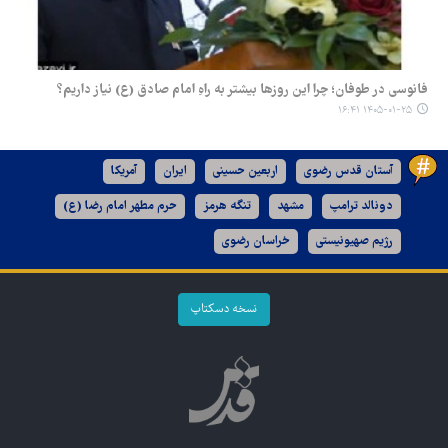
فانوسی در طوفان؛ چرا این روزها بیشتر به راهِ امام صادق (ع) نیاز داریم؟
۱۴۰۵-۰۱-۲۵ ۱۶:۴۱
آستان قدس رضوی
اربعین حسینی
ایران
آمریکا
دونالد ترامپ
مشهد
تنگه هرمز
حرم مطهر امام رضا (ع)
رژیم صهیونیستی
خراسان رضوی
نسخه دسکتاپ