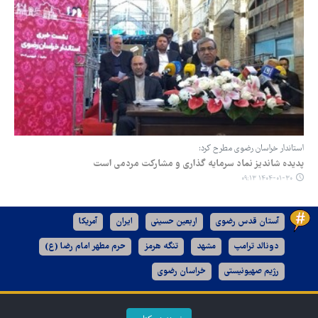
استاندار خراسان رضوی مطرح کرد:
پدیده شاندیز نماد سرمایه گذاری و مشارکت مردمی است
۱۴۰۴-۰۱-۳۰ ۰۹:۱۳
آستان قدس رضوی
اربعین حسینی
ایران
آمریکا
دونالد ترامپ
مشهد
تنگه هرمز
حرم مطهر امام رضا (ع)
رژیم صهیونیستی
خراسان رضوی