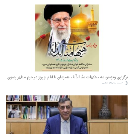
برگزاری ویژه‌برنامه «هَیْهَاتَ مِنَّا الذِّلَّة» همزمان با ایام نوروز در حرم مطهر رضوی
۱۴۰۵-۰۱-۰۳ ۰۰:۱۵