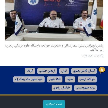
رئیس اورژانس پیش بیمارستانی و مدیریت حوادث دانشگاه علوم پزشکی زنجان:
رپور تاژآگهی
۱۴۰۴-۱۱-۲۷ ۱۲:۳۱
آستان قدس رضوی
ایران
اربعین حسینی
آمریکا
دونالد ترامپ
مشهد
تنگه هرمز
حرم مطهر امام رضا (ع)
رژیم صهیونیستی
خراسان رضوی
نسخه دسکتاپ