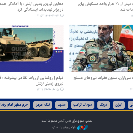
امیر جهانشاهی: بیش از ۲۰ هزار واحد مسکونی برای
معاون نیروی زمینی ارتش: با آمادگی همه 
حداث شد
در برابر تهدیدات ایستادگی کرد
۱۴۰۴-۱۱-۱۳ ۱۱:۵۲
 سربازان، ستون فقرات نیروهای مسلح
فیلم | رونمایی از ربات نظامی پیشرفته «آ
نیروی زمینی ارتش
۱۴۰۴-۰۶-۲۵ ۱۲:۲۱
ی
ایران
آمریکا
دونالد ترامپ
مشهد
تنگه هرمز
حرم مطهر امام رضا 
تمامی حقوق برای
قدس آنلاین
محفوظ است.
طراحی و تولید: نستوه