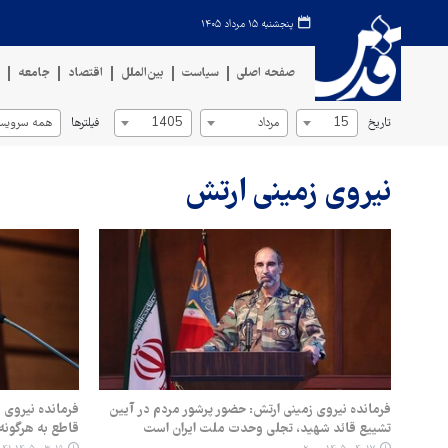
پنجشنبه ۱۵ مرداد ۱۴۰۵
صفحه اصلی
سیاست
بین‌الملل
اقتصاد
جامعه
ف
تاریخ
فیلترها
15
مرداد
1405
همه سرویس‌
نیروی زمینی ارتش
فرمانده نیروی زمینی ارتش: حضور پرشور مردم در آیین
فرمانده نیروی 
تشییع قائد شهید، تجلی وحدت ملت ایران است
قاطع به هرگون