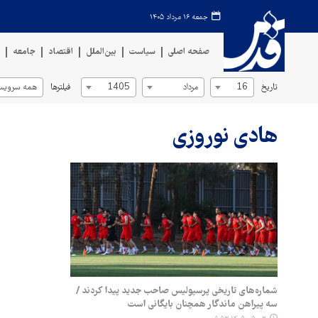
جمعه ۱۶ مرداد ۱۴۰۵
صفحه اصلی
سیاست
بین‌الملل
اقتصاد
جامعه
ف
تاریخ
فیلترها
16
مرداد
1405
همه سرویس‌
هادی نوروزی
شماره‌های تاریخی پرسپولیس صاحب جدید پیدا کردند /
سه پیراهن ماندگار همچنان بایگانی است