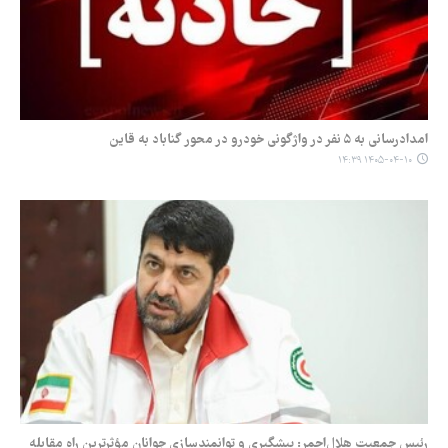
امدادرسانی به ۵ نفر در واژگونی خودرو در محور گناباد به قاین
۱۴۰۵-۰۴-۱۰ ۱۴:۳۹
رئیس جمعیت هلال‌احمر: پیشگیری و توانمندسازی جوانان مؤثرترین راه مقابله