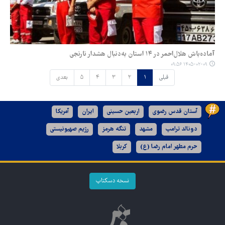
آماده‌باش هلال‌احمر در ۱۴ استان به‌دنبال هشدار نارنجی
۱۴۰۵-۰۲-۰۹ ۰۹:۵۶
قبلی
۱
۲
۳
۴
۵
بعدی
آستان قدس رضوی
اربعین حسینی
ایران
آمریکا
دونالد ترامپ
مشهد
تنگه هرمز
رژیم صهیونیستی
حرم مطهر امام رضا (ع)
کربلا
نسخه دسکتاپ