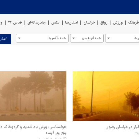
رهنگ
ورزش
رواق
خراسان
استان‌ها
عکس
چندرسانه‌ای
قدس ۲۴
وی
ها
همه انواع خبر
همه باکس‌ها
اخبار 
بار در خراسان رضوی
هواشناسی: وزش باد شدید و گردوخاک در
پنج روز آینده