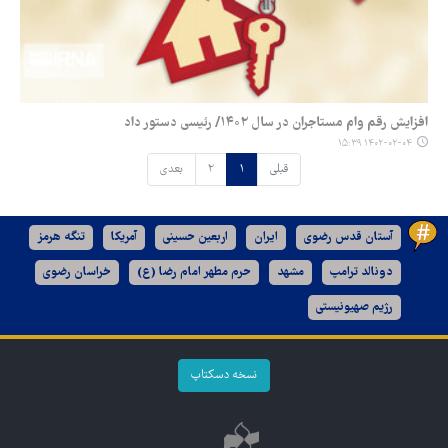
افزایش رقم وام مستاجران در سال ۱۴۰۲/ رئیسی دستور داد
۱۴۰۲-۰۲-۰۴ ۱۵:۳۹
قبلی
۱
۲
بعدی
آستان قدس رضوی
ایران
اربعین حسینی
آمریکا
تنگه هرمز
دونالد ترامپ
مشهد
حرم مطهر امام رضا (ع)
خراسان رضوی
رژیم صهیونیستی
نسخه دسکتاپ