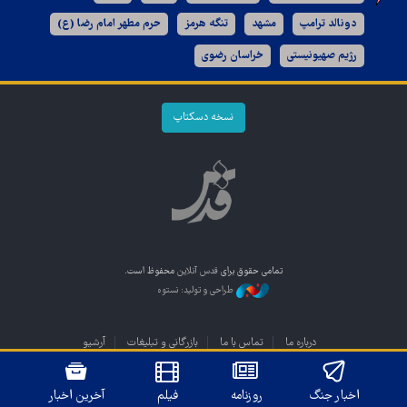
دونالد ترامپ
مشهد
تنگه هرمز
حرم مطهر امام رضا (ع)
رژیم صهیونیستی
خراسان رضوی
نسخه دسکتاپ
تمامی حقوق برای
قدس آنلاین
محفوظ است.
طراحی و تولید: نستوه
درباره ما
تماس با ما
بازرگانی و تبلیغات
آرشیو
اخبار جنگ
روزنامه
فیلم
آخرین اخبار