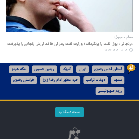
مقام مسوول:
«زنجانی» پول نفت را برنگرداند/ وزارت نفت رمز ارز فاقد ارزش زنجانی را پذیرفت
۱۴۰۴-۰۶-۰۴ ۱۲:۵۶
آستان قدس رضوی
ایران
آمریکا
اربعین حسینی
تنگه هرمز
مشهد
دونالد ترامپ
حرم مطهر امام رضا (ع)
خراسان رضوی
رژیم صهیونیستی
نسخه دسکتاپ