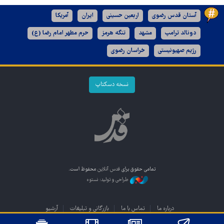
آستان قدس رضوی
اربعین حسینی
ایران
آمریکا
دونالد ترامپ
مشهد
تنگه هرمز
حرم مطهر امام رضا (ع)
رژیم صهیونیستی
خراسان رضوی
نسخه دسکتاپ
تمامی حقوق برای
قدس آنلاین
محفوظ است.
طراحی و تولید: نستوه
درباره ما
تماس با ما
بازرگانی و تبلیغات
آرشیو