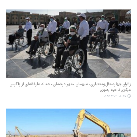
زائران چهارمحال‌وبختیاری، میهمان «مهر درخشان» شدند عارفانه‌ای از زاگرس
مرکزی تا حرم رضوی
۱۴۰۴-۰۸-۲۸ ۰۹:۱۵