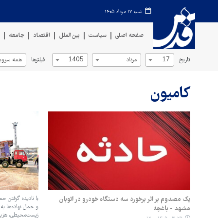
شنبه ۱۷ مرداد ۱۴۰۵
صفحه اصلی
سیاست
بین‌الملل
اقتصاد
جامعه
ف
تاریخ
فیلترها
17
مرداد
1405
همه سروی
کامیون
یک مصدوم بر اثر برخورد سه دستگاه خودرو در اتوبان
با نادیده گرفتن حم
و حمل نهاده‌ها به 
مشهد - باغچه
زیست‌محیطی، هزین