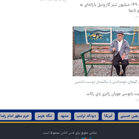
۱۴۰۴-۰۸-۰۷ ۱۰:۱۲
هدررفت سالانه ۱۴۹ میلیون لیتر گازوئیل یارانه‌ای به
نابجا
 گوهای خودماندنی با سالمندان دوست داشتنی
ت پابوسی چوپان زائری پای رکاب
ربعین حسینی
آمریکا
دونالد ترامپ
مشهد
تنگه هرمز
حرم مطهر امام رضا 
تمامی حقوق برای
قدس آنلاین
محفوظ است.