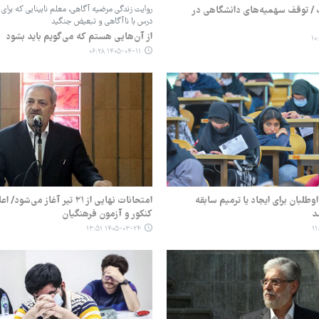
نت / توقف سهمیه‌های دانشگاهی در
روایت زندگی مرضیه آگاهی، معلم نابینایی که برا
درس با ناآگاهی و تبعیض جنگید
از آن‌هایی هستم که می‌گویم باید بشود
۱۴۰۵-۰۴-۱۱ ۰۶:۲۸
وزه داوطلبان برای ایجاد یا ترمیم سابقه
امتحانات نهایی از ۲۱ تیر آغاز می
د
کنکور و آزمون فرهنگیان
۱۴۰۵-۰۳-۲۴ ۱۳:۵۱