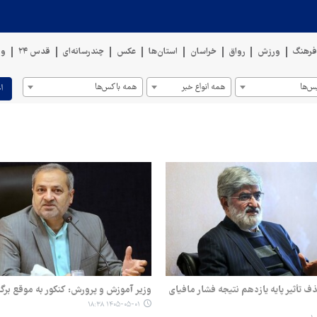
رهنگ
ورزش
رواق
خراسان
استان‌ها
عکس
چندرسانه‌ای
قدس ۲۴
وی
س‌ها
همه انواع خبر
همه باکس‌ها
ا
 تأثیر پایه یازدهم نتیجه فشار مافیای
وزیر آموزش و پرورش: کنکور به موقع برگ
۱۴۰۵-۰۵-۰۱ ۱۸:۳۸