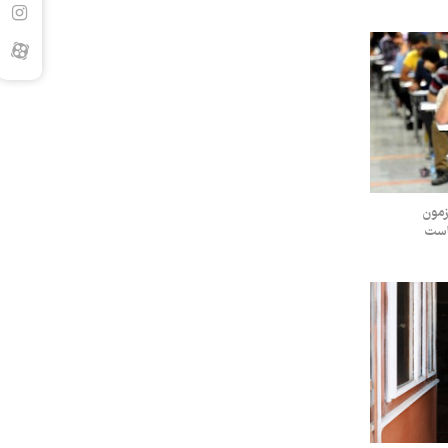
زمون
است