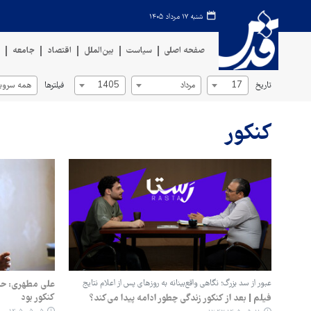
شنبه ۱۷ مرداد ۱۴۰۵
صفحه اصلی
سیاست
بین‌الملل
اقتصاد
جامعه
ف
تاریخ
فیلترها
17
مرداد
1405
همه سروی
کنکور
عبور از سد بزرگ؛ نگاهی واقع‌بینانه به روزهای پس از اعلام نتایج
علی مطهری: حذف
کنکور بود
فیلم | بعد از کنکور زندگی چطور ادامه پیدا می‌کند؟