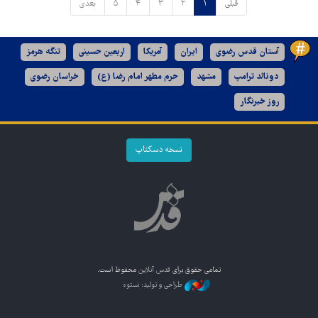
قبلی
۱
۲
۳
۴
۵
بعدی
آستان قدس رضوی
ایران
آمریکا
اربعین حسینی
تنگه هرمز
دونالد ترامپ
مشهد
حرم مطهر امام رضا (ع)
خراسان رضوی
روز خبرنگار
نسخه دسکتاپ
تمامی حقوق برای
قدس آنلاین
محفوظ است.
طراحی و تولید: نستوه