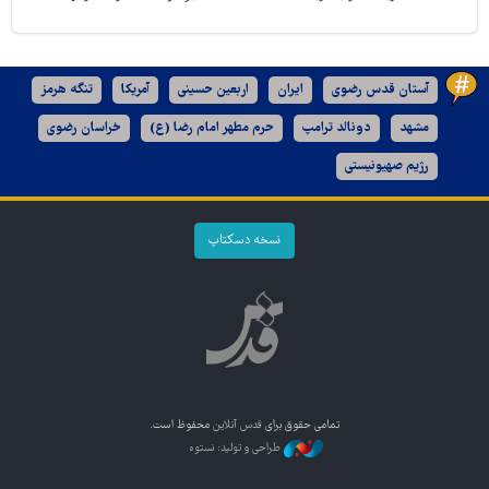
آستان قدس رضوی
ایران
اربعین حسینی
آمریکا
تنگه هرمز
مشهد
دونالد ترامپ
حرم مطهر امام رضا (ع)
خراسان رضوی
رژیم صهیونیستی
نسخه دسکتاپ
تمامی حقوق برای
قدس آنلاین
محفوظ است.
طراحی و تولید: نستوه