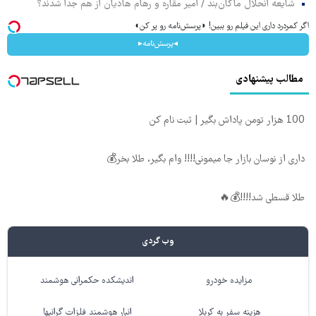
شایعه انحلال ماکان‌بند / امیر مقاره و رهام هادیان از هم جدا شدند؟
اگر کمردرد داری این فیلم رو ببین! ◗پرسش‌نامه رو پر کن◖
◂پرسش‌نامه▸
مطالب پیشنهادی
100 هزار تومن پاداش بگیر | ثبت نام کن
داری از نوسان بازار جا میمونی!!!! وام بگیر، طلا بخر💰
طلا قسطی شد!!!!💰🔥
وب گردی
مزایده خودرو
اندیشکده حکمرانی هوشمند
هزینه سفر به کربلا
انبار هوشمند فلزات گرانبها