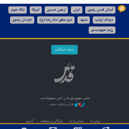
آستان قدس رضوی
ایران
اربعین حسینی
آمریکا
تنگه هرمز
دونالد ترامپ
مشهد
حرم مطهر امام رضا (ع)
خراسان رضوی
رژیم صهیونیستی
نسخه دسکتاپ
تمامی حقوق برای
قدس آنلاین
محفوظ است.
طراحی و تولید: نستوه
درباره ما
تماس با ما
بازرگانی و تبلیغات
آرشیو