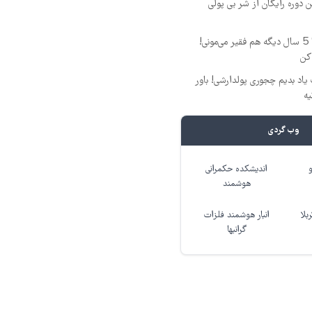
ن دوره رایگان از شر بی پولی
این دوره رو نبینی، تا 5 سال دیگه هم فقیر می‌مونی!
کن
یاد بدیم چجوری پولدارشی! باور
یه
وب گردی
اندیشکده حکمرانی
هوشمند
بلا
انبار هوشمند فلزات
گرانبها