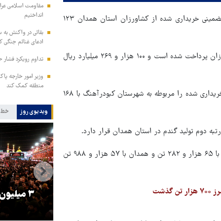
مقاومت اسلامی عراق:
انداختیم
به گزارش قدس آنلاین، حسین خوانساری افزود: ارزش گندم های تضمینی خریداری شده از کشاورزان استان همدان ۱۲۳
بقائی در واکنش به س
ادعای غنائم جنگی کن
وی ادامه داد: تاکنون ۲۰ هزار و ۶۳۰ میلیارد ریال از مطالبات کشاورزان پرداخت شده است و ۱۰۰ هزار و ۲۶۹ میلیارد ریال
تداوم رویکرد فشار ح
وزیر امور خارجه پاک
منطقه کمک کند
مدیرکل غله و خدمات بازرگانی استان همدان بیشترین میزان گندم خریداری شده را مربوطه به شهرستان کبودرآهنگ با ۱۶۸
ویدیوی روز
خط 
خوانساری یادآور شد: شهرستان نهاوند با ۶۹ هزار و ۳۴۵ تن، اسدآباد با ۶۵ هزار و ۲۸۲ تن و همدان با ۵۷ هزار و ۹۸۸ تن
را
ترامپ نماد فساد، اقتدارگرایی و
۳ میلیون
جنگ‌طلبی است!