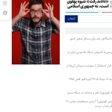
انتخاب
انشگاهی باید برای مسائل متغیر کشور
یستی به گسترش شبکه جاسوسی ایران در
ول استقلال / سرنوشت میزبانی آبی‌ها در
قیمت حبوبات یکشنبه ۱۸ مرداد ۱۴۰۵/ لوبیا قرمز قلمی ۳۵۵
ه تلویزیون/ طنز و مشاعره در شبکه نسیم
پایان سریال‌های هرشبی تلویزیون؟ / مدیر سیمافیلم: پخش ۳۰
ر جذاب نیست