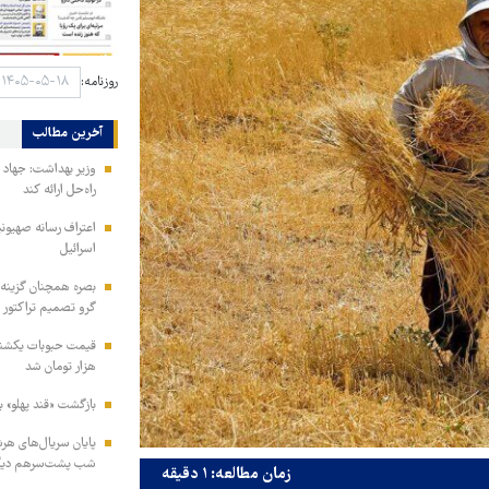
روزنامه:
آخرین مطالب
وزیر بهداشت: جهاد د
راه‌حل ارائه کند
اعتراف رسانه صهیون
اسرائیل
بصره همچنان گزینه ا
گرو تصمیم تراکتور
هزار تومان شد
بازگشت «قند پهلو» ب
شب پشت‌سرهم دیگ
زمان مطالعه: ۱ دقیقه