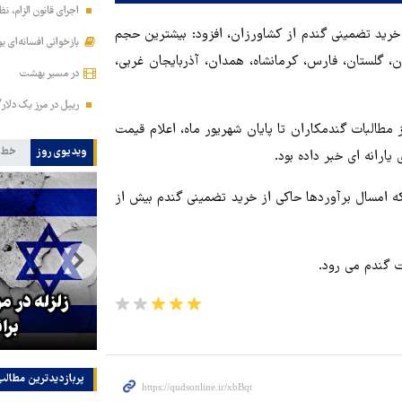
اجرای قانون الزام، ن
رید تضمینی گندم از کشاورزان، افزود: بیشترین حجم
بازخوانی افسانه‌ای ی
، گلستان، فارس، کرمانشاه، همدان، آذربایجان غربی،
در مسیر بهشت
ریپل در مرز یک دلار
مطالبات گندمکاران تا پایان شهریور ماه، اعلام قیمت
ویدیوی روز
خط 
ارانه ای خبر داده بود.
ریداری شد که امسال برآوردها حاکی از خرید تضمینی گندم بیش از
ه
قدردانی رئیس‌جمهور از
زلزله در م
جانفشانی‌های نیروهای مسلح
برا
پربازدیدترین‌ مطالب