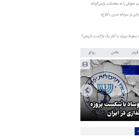
ظم حقوقی را به معاملات بازمی‌گرداند
ونانی در سردابه مدرن «کلاغ»
/ سقوط دوباره یا آغاز یک بازگشت تاریخی؟
قرمز
عکس
رواق
رئیس فدراسیون فوتبال: در هم
وساد با شکست پروژه
بخش‌ها باید از هوش مصنوعی
ندازی در ایران
استفاده کنیم