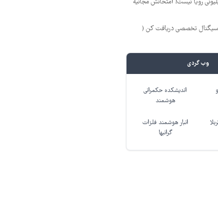
د ماهی 800 میلیونی رویا نیست! امتحانش مجانیه
 سیگنال تخصصی دریافت کن (
وب گردی
اندیشکده حکمرانی
هوشمند
بلا
انبار هوشمند فلزات
گرانبها