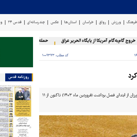
رهنگ
ورزش
رواق
خراسان
استان‌ها
عکس
چندرسانه‌ای
قدس ۲۴
وی
 گام‌به‌گام آمریکا از پایگاه الحریر عراق
حمله یمن به آرامکو
۲۰ فلسطینی در حملات صهیونیست‌ها و شهرک‌نشینان در کرانه باختری زخمی شدند
کد مطلب:
۱۰۰۹۳۷۳
روزنامه قدس
معاون امور زراعت وزارت جهاد کشاورزی اعلام‌کرد: خرید تضمینی گندم از کشاورزان از ابتدای فصل برداشت (فروردین ماه ۱۴۰۳) تاکنون از ۱۱