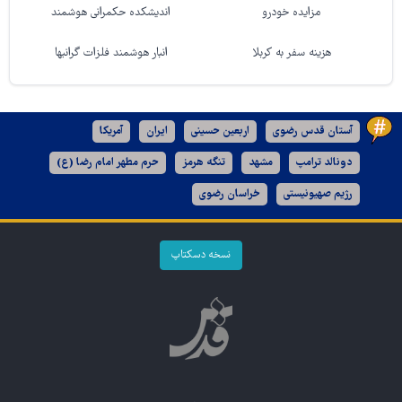
مزایده خودرو
اندیشکده حکمرانی هوشمند
هزینه سفر به کربلا
انبار هوشمند فلزات گرانبها
آستان قدس رضوی
اربعین حسینی
ایران
آمریکا
دونالد ترامپ
مشهد
تنگه هرمز
حرم مطهر امام رضا (ع)
رژیم صهیونیستی
خراسان رضوی
نسخه دسکتاپ