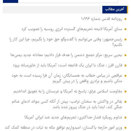
آخرین مطالب
روزنامه قدس شماره ۱۰۹۹۶
سنای آمریکا لایحه تحریم‌های گسترده انرژی روسیه را تصویب کرد
رئیس‌جمهور: وقتی می‌توانیم با گفت‌وگو حق خود را بگیریم، چرا این کار را
نکنیم؟
یحیی سریع: مرکز تجمع دشمن را هدف قرار دادیم؛ معادله جدید یمنی‌ها
فارن افرز : جنگ با ایران یک فاجعه است؛ آمریکا باید از خاورمیانه برود
عراقچی در پیامی خطاب به همسایگان: زمان آن فرا رسیده است به خود
متکی باشیم و برادری واقعی را در پیش گیریم
مقاومت اسلامی عراق: پاسخ به آمریکا و عربستان را به تعویق انداختیم
بقائی در واکنش به سخنان ترامپ: پیش از آنکه کسی بتواند ادعای غنائم
جنگی کند، ابتدا باید در جنگ پیروز شده باشد
تداوم رویکرد فشار حداکثری؛ تحریم‌های جدید ضد ایرانی آمریکا
وزیر امور خارجه پاکستان: امیدواریم توافق مکه به ثبات در منطقه کمک کند