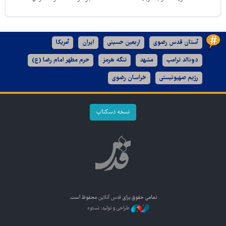
آستان قدس رضوی
اربعین حسینی
ایران
آمریکا
دونالد ترامپ
مشهد
تنگه هرمز
حرم مطهر امام رضا (ع)
رژیم صهیونیستی
خراسان رضوی
نسخه دسکتاپ
تمامی حقوق برای
قدس آنلاین
محفوظ است.
طراحی و تولید: نستوه