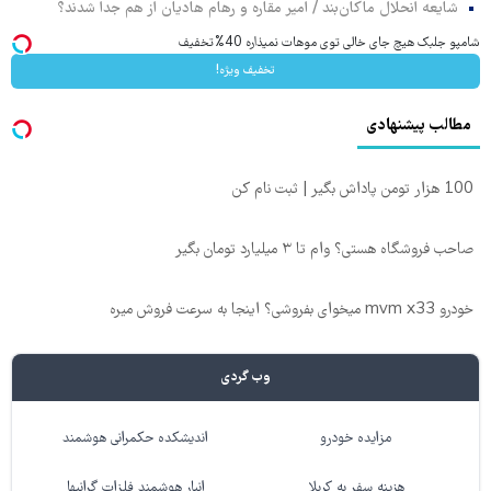
شایعه انحلال ماکان‌بند / امیر مقاره و رهام هادیان از هم جدا شدند؟
شامپو جلبک هیچ جای خالی توی موهات نمیذاره 40%تخفیف
تخفیف ویژه!
مطالب پیشنهادی
100 هزار تومن پاداش بگیر | ثبت نام کن
صاحب فروشگاه هستی؟ وام تا ۳ میلیارد تومان بگیر
خودرو mvm x33 میخوای بفروشی؟ اینجا به سرعت فروش میره
وب گردی
مزایده خودرو
اندیشکده حکمرانی هوشمند
هزینه سفر به کربلا
انبار هوشمند فلزات گرانبها