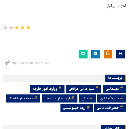
انتهای پیام/
برچسب‌ها
دیپلماسی
سید عباس عراقچی
وزارت امور خارجه
حزب‌الله لبنان
لبنان
گروه های مقاومت
محمدباقر قالیباف
جعفر قناد باشی
رژیم صهیونیستی
مطالب بیشتر