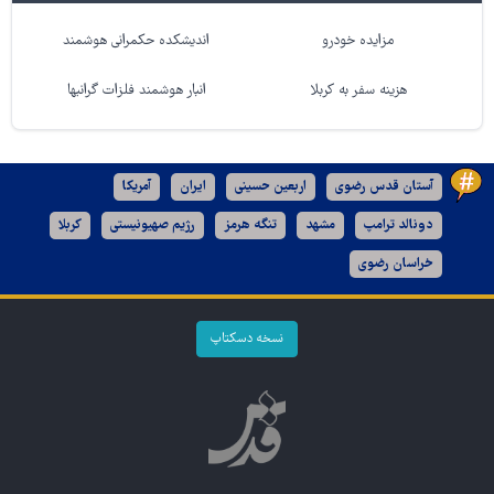
مزایده خودرو
اندیشکده حکمرانی هوشمند
هزینه سفر به کربلا
انبار هوشمند فلزات گرانبها
آستان قدس رضوی
اربعین حسینی
ایران
آمریکا
دونالد ترامپ
مشهد
تنگه هرمز
رژیم صهیونیستی
کربلا
خراسان رضوی
نسخه دسکتاپ