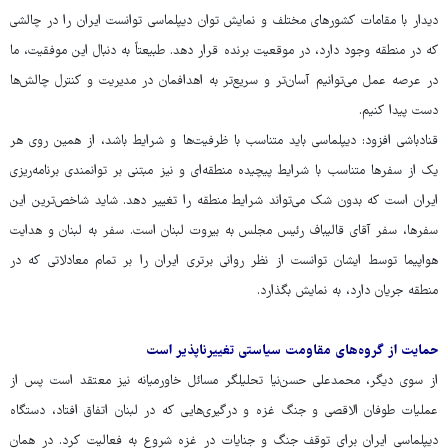
دیدار با مقامات کشورهای مختلف و نمایش توان دیپلماسی توانست ایران را در چالشی
که در منطقه وجود دارد، در موقعیت برنده قرار دهد. طبیعتاً به دنبال این موفقیت، ما
در عرصه عمل می‌توانیم آسان‌تر و سریع‌تر به اهدافمان در مدیریت و کنترل چالش‌ها
دست پیدا کنیم.
قنادباشی افزود: دیپلماسی باید متناسب با ظرفیت‌ها و شرایط باشد، از همین روی هر
یک از سفرها متناسب با شرایط پیچیده منطقه‌ای و نیز مبتنی بر توانمندی برنامه‌ریزی
ایران است که بدون شک می‌تواند شرایط منطقه را تغییر دهد. شاید شاخص‌ترین این
سفرها، سفر آقای قالیباف رئیس مجلس به بیروت لبنان است. سفر به لبنان و هدایت
هواپیما توسط ‌ایشان توانست از نظر روانی برتری ایران را بر تمام معادلاتی که در
منطقه جریان دارد، به نمایش بگذارد.
حمایت از گروه‌های مقاومت سیاستی تغییرناپذیر است
از سوی دیگر، محمدعلی حسن‌نیا تحلیلگر مسائل خاورمیانه نیز معتقد است پس از
عملیات طوفان الاقصی و جنگ غزه و درگیری‌هایی که در لبنان اتفاق افتاد، دستگاه
دیپلماسی ایران برای توقف جنگ و جنایات در غزه شروع به فعالیت کرد. در همان