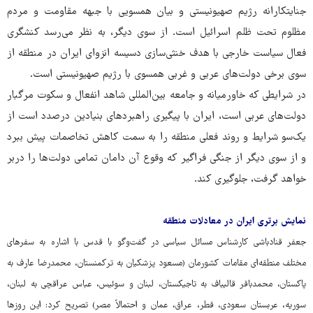
جنایتکارانه رژیم صهیونیستی و بیان همسویی با جبهه مقاومت و مردم
مظلوم تحت ظلم اسرائیل است. از سوی دیگر، به نظر می‌رسد کنشگری
فعال سیاست خارجی با هدف خنثی‌سازی دسیسه انزوای ایران در منطقه از
سوی برخی دولت‌های عربی و غربی همسوی با رژیم صهیونیستی است.
در شرایطی که خاورمیانه و جامعه بین‌المللی شاهد انفعال و سکوت مرگبار
دولت‌های عربی است، ایران با پیگیری راهبردهای بنیادین درصدد است از
یک‌سو شرایط و روند فعلی منطقه را به سمت کاهش تخاصمات پیش ببرد
و از سوی دیگر از جنگی فراگیر که وقوع آن دامان تمامی دولت‌ها را دربر
خواهد گرفت، جلوگیری کند.
نمایش برتری ایران در معادلات منطقه
جعفر قنادباشی کارشناس مسائل سیاسی در گفت‌وگو با قدس با اشاره به سفرهای
مختلف منطقه‌ای مقامات کشورمان (مسعود پزشکیان به ترکمنستان، محمدرضا عارف به
پاکستان، محمدباقر قالیباف به تاجیکستان، لبنان و سوئیس، عباس عراقچی به لبنان،
سوریه، عربستان سعودی، قطر، عراق، عمان و احتمالاً مصر) تصریح کرد: این روزها