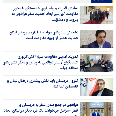
نمایش قدرت و پیام قوی همبستگی با محور
مقاومت /بررسی ابعاد اهمیت سفر عراقچی به
بیروت و دمشق…
عابدینی:سفرهای دولت به قطر، سوریه و لبنان
حمایت عملی از جبهه مقاومت است
کمربند امنیتی مقاومت علیه آتش‌افروزی
اشغالگران / سفر عراقچی به ریاض و دیگر کشورهای
منطقه چرا…
گلرو : عربستان باید نقش بیشتری درقبال لبنان و
فلسطین ایفا کند
عراقچی در جمع بندی سفر به عربستان و
قطر:اسرائیل می‌خواهد یک غزه دیگر در لبنان ایجاد