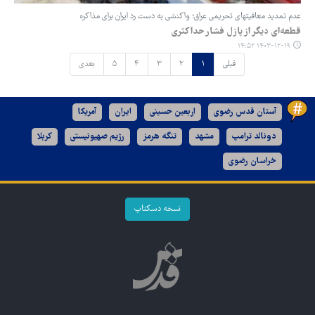
عدم تمدید معافیتهای تحریمی عراق؛ واکنشی به دست رد ایران برای مذاکره
قطعه‌ای دیگر از پازل فشار حداکثری
۱۴۰۳-۱۲-۱۹ ۱۴:۵۲
قبلی
۱
۲
۳
۴
۵
بعدی
آستان قدس رضوی
اربعین حسینی
ایران
آمریکا
دونالد ترامپ
مشهد
تنگه هرمز
رژیم صهیونیستی
کربلا
خراسان رضوی
نسخه دسکتاپ