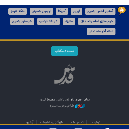
آستان قدس رضوی
ایران
آمریکا
اربعین حسینی
تنگه هرمز
حرم مطهر امام رضا (ع)
مشهد
دونالد ترامپ
خراسان رضوی
دهه آخر ماه صفر
نسخه دسکتاپ
تمامی حقوق برای
قدس آنلاین
محفوظ است.
طراحی و تولید: نستوه
درباره ما
تماس با ما
بازرگانی و تبلیغات
آرشیو