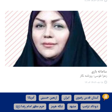
۱۴۰۳-۰۹-۲۳ ۱۱:۲۴
سامانه بازی
زهرا طوسی؛ روزنامه نگار
۱۴۰۳-۰۸-۱۸ ۱۳:۰۶
آستان قدس رضوی
ایران
اربعین حسینی
آمریکا
دونالد ترامپ
مشهد
تنگه هرمز
حرم مطهر امام رضا (ع)