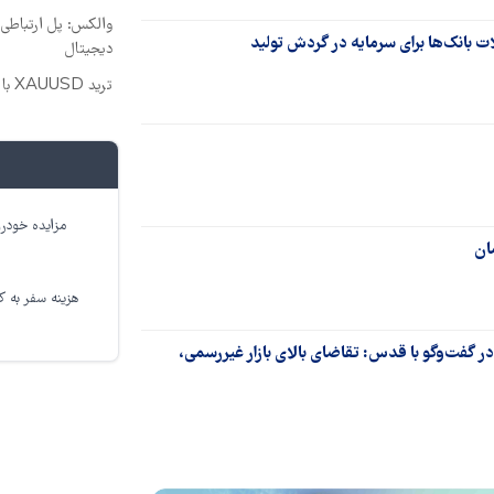
والکس: پل ارتباطی ش
دیجیتال
ترید XAUUSD با اسپرد از صفر پیپ
مزایده خودرو
هزینه سفر به کر
 گفت‌وگو با قدس: تقاضای بالای بازار غیررسمی،