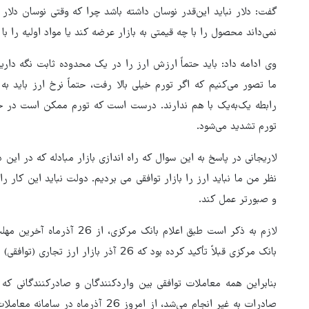
گفت: دلار نباید این‌قدر نوسان داشته باشد چرا که وقتی نوسان دلار زی
نمی‌داند محصول را با چه قیمتی به بازار عرضه کند یا مواد اولیه را با
وی ادامه داد: باید حتماً ارزش ارز را در یک محدوده ثابت نگه داریم
ما تصور می‌کنیم که اگر تورم خیلی بالا رفت، حتماً نرخ ارز باید ب
رابطه یک‌به‌یک با هم ندارند. درست است که تورم ممکن است در جایی 
تورم تشدید می‌شود.
لاریجانی در پاسخ به این سوال که راه اندازی بازار مبادله که در این 
نظر من ما نباید ارز را بازار توافقی می بردیم. دولت نباید این کار ر
و صبورتر عمل کند.
لازم به ذکر است طبق اعلام بان
بانک مرکزی قبلاً تأکید کرده بود که 26 آذر بازار ارز تجاری (توافقی) به‌صورت کامل اجرایی می‌شود.
هشدار افسر ارشد آمریکایی به ک
سفید
بنابراین همه معاملات توافقی بین واردکنندگان و صادرکنندگانی 
صادرات به غیر انجام می‌شد، از امروز 26