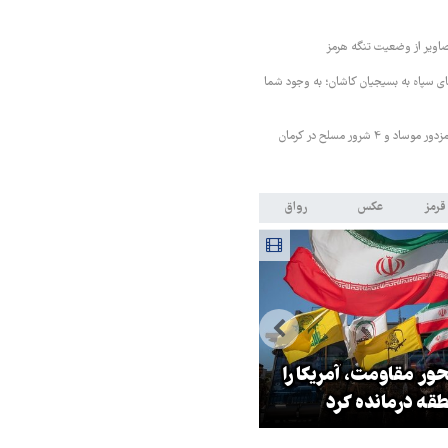
اویر از وضعیت تنگه هرمز
ای سپاه به بسیجیان کاشان؛ به وجود شما
وزارت اطلاعات: ۲۱ مزدور موساد و ۴ شرور مسلح در کرمان
قرمز
عکس
رواق
ر مقاومت، آمریکا را
هشدار افسر ارشد آمریکایی به ک
طقه درمانده کرد
سفید