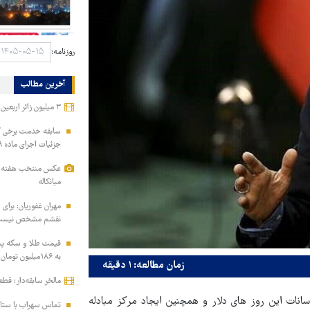
روزنامه:
آخرین مطالب
۳ میلیون زائر اربعین به کشور بازگشتند
سابقه خدمت برخی کار
جزئیات اجرای ماده ۲۹ برنامه هفتم
عکس منتخب هفته | از
میانکاله
مهران غفوریان: برای 
نقشم مشخص نیس
به ۱۸۶میلیون تومان رسید!
زمان مطالعه: ۱ دقیقه
مالخر سابقه‌دار: قط
انات این روز های دلار و همچنین ایجاد مرکز مبادله
تماس سهراب با ستاره