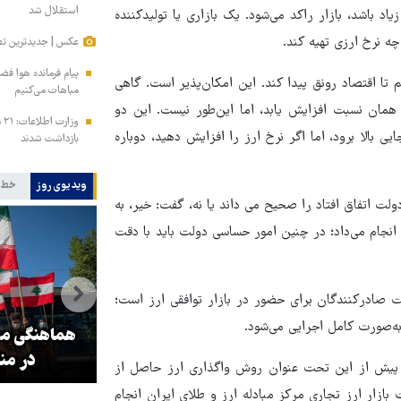
استقلال شد
اد باشد، بازار راکد می‌شود. یک بازاری یا تولیدکننده
 چه نرخ ارزی تهیه کند.
عکس | جدیدترین تص
پیام فرمانده هوا فض
 تا اقتصاد رونق پیدا کند. این امکان‌پذیر است. گاهی
مباهات می‌کنیم
ه همان نسبت افزایش یابد، اما این‌طور نیست. این دو
بالا برود، اما اگر نرخ ارز را افزایش دهید، دوباره
بازداشت شدند
ویدیوی روز
خط 
دولت اتفاق افتاد را صحیح می داند یا نه، گفت: خیر، به
ا انجام می‌داد؛ در چنین امور حساسی دولت باید با دقت
ک مرکزی، از 26 آذرماه آخرین مهلت صادرکنندگان برای حضور در بازار توافقی ارز است؛
اخ
۳ میلیون زائر اربعین به کشور
هماهنگی محو
بازگشتند
در من
که پیش از این تحت عنوان روش واگذاری ارز حاصل از
 آذرماه در سامانه معاملات بازار ارز تجاری مرکز مبادله ارز و طلای ایران انجام