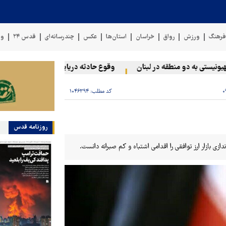
رهنگ
ورزش
رواق
خراسان
استان‌ها
عکس
چندرسانه‌ای
قدس ۲۴
وی
ی به دو منطقه در لبنان
وقوع حادثه دریایی در سواحل عمان
سخ
کد مطلب:
۱۰۴۶۳۹۴
روزنامه قدس
زی بازار ارز توافقی را اقدامی اشتباه و کم صبرانه دانست.