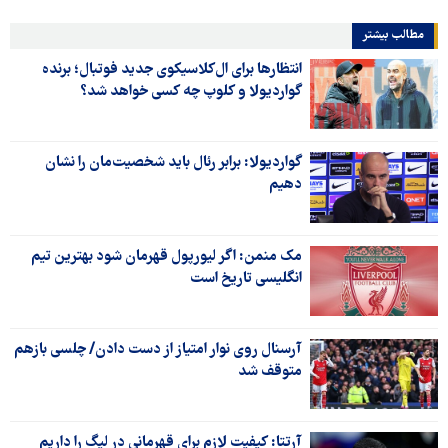
مطالب بیشتر
انتظارها برای ال‌کلاسیکوی جدید فوتبال؛ برنده
گواردیولا و کلوپ چه کسی خواهد شد؟
گواردیولا: برابر رئال باید شخصیت‌مان را نشان
دهیم
مک منمن: اگر لیورپول قهرمان شود بهترین تیم
انگلیسی تاریخ است
آرسنال روی نوار امتیاز از دست دادن/ چلسی بازهم
متوقف شد
آرتتا: کیفیت لازم برای قهرمانی در لیگ را داریم