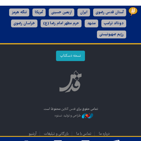
آستان قدس رضوی
ایران
اربعین حسینی
آمریکا
تنگه هرمز
دونالد ترامپ
مشهد
حرم مطهر امام رضا (ع)
خراسان رضوی
رژیم صهیونیستی
نسخه دسکتاپ
تمامی حقوق برای
قدس آنلاین
محفوظ است.
طراحی و تولید: نستوه
درباره ما
تماس با ما
بازرگانی و تبلیغات
آرشیو