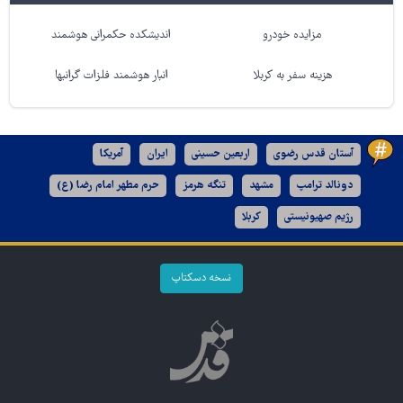
مزایده خودرو
اندیشکده حکمرانی هوشمند
هزینه سفر به کربلا
انبار هوشمند فلزات گرانبها
آستان قدس رضوی
اربعین حسینی
ایران
آمریکا
دونالد ترامپ
مشهد
تنگه هرمز
حرم مطهر امام رضا (ع)
رژیم صهیونیستی
کربلا
نسخه دسکتاپ