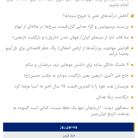
آماده باشیم
کاهش درآمدهای نفتی یا خروج سرمایه؟
بن‌بست پرسپولیس و گرا؛ جدایی گران‌قیمت سرخ‌ها در هاله‌ای از ابهام
سه قاب تازه از سینمای ایران/ جهانی شدن «نازول» و بازگشت «اربعین»
افزایش مهاجرت پردرآمدها از اراضی اشغالی/ زنگ خطر اقتصادی برای تل‌آویو
به‌صدا درآمد
۴ ماسک خانگی ساده برای داشتن موهایی نرم، درخشان و سالم
حاج علی اکبری: اربعین یعنی بازگشت دوباره به مکتب حسین(ع)
عربستان نفت خود را با کمترین قیمت ۲۵ سال اخیر به آسیا عرضه کرد
درگذشت ژیلا هدائی
سخنگوی دولت: آذربایجان تنها یک خطه نیست؛ کتابی است گشوده به
وسعت تاریخ ایران‌زمین
ویدیوی روز
خط قرمز