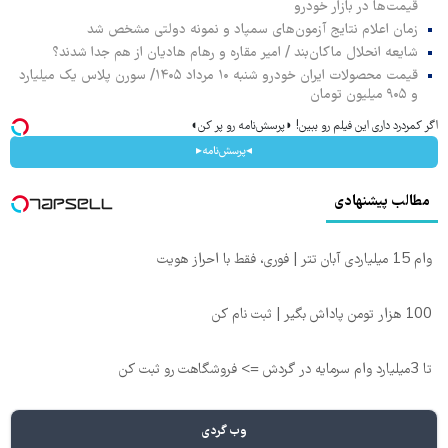
قیمت‌ها در بازار خودرو
زمان اعلام نتایج آزمون‌های سمپاد و نمونه دولتی مشخص شد
شایعه انحلال ماکان‌بند / امیر مقاره و رهام هادیان از هم جدا شدند؟
قیمت محصولات ایران خودرو شنبه ۱۰ مرداد ۱۴۰۵/ سورن پلاس یک میلیارد
و ۹۰۵ میلیون تومان
اگر کمردرد داری این فیلم رو ببین! ◗پرسش‌نامه رو پر کن◖
◂پرسش‌نامه▸
مطالب پیشنهادی
وام 15 میلیاردی آبان تتر | فوری، فقط با احراز هویت
100 هزار تومن پاداش بگیر | ثبت نام کن
تا 3میلیارد وام سرمایه در گردش => فروشگاهت رو ثبت کن
وب گردی