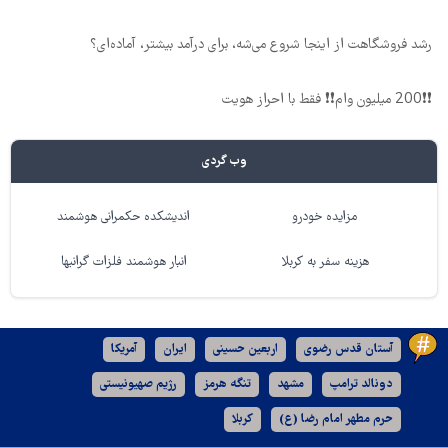
رشد فروشگاهت از اینجا شروع می‌شه، برای درآمد بیشتر، آماده‌ای؟
❗❗200 میلیون وام❗❗ فقط با احراز هویت
وب گردی
مزایده خودرو
اندیشکده حکمرانی هوشمند
هزینه سفر به کربلا
انبار هوشمند فلزات گرانبها
آستان قدس رضوی
اربعین حسینی
ایران
آمریکا
دونالد ترامپ
مشهد
تنگه هرمز
رژیم صهیونیستی
حرم مطهر امام رضا (ع)
کربلا