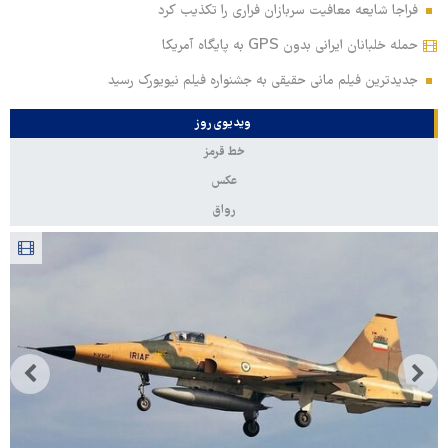
فراجا شایعه معافیت سربازان فراری را تکذیب کرد
حمله خلبانان ایرانی بدون GPS به پایگاه آمریکا
جدیدترین فیلم مانی حقیقی به جشنواره فیلم نیویورک رسید
ویدیوی روز
خط قرمز
عکس
رواق