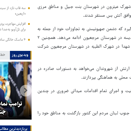
در شهرک عیترون در شهرستان بنت جبیل و مناطق مرزی
سه قاب تازه از سینم
«اربعین»
 توافق آتش بس مستقر شدند.
افزایش مهاجرت پردرآ
یرد که دشمن صهیونیستی به تجاوزات خود از جمله به
برای تل‌آویو به‌صدا د
آتش کشیدن منازل در شهرک‌هایی مثل عیترون و رب ثلاثین و العدیسه در شهرستان مرجعیون ادامه می‌دهد. همچنین ۲
۴ ماسک خانگی ساده برای داشتن موهایی نرم، درخشان و سالم
کر شهدا در شهرک الطیبه در شهرستان مرجعیون شرکت
ویدیوی روز
خط 
 ارتش از شهروندان می‌خواهد به دستورات صادره در
ت محلی به هماهنگی بپردازند.
 همکاری برای اجرای قطعنامه ۱۷۰۱ شورای امنیت و اجرای تمام اقدامات میدانی ضروری در چندین
هماهنگی محور مقاومت، آمریکا را
ترامپ نماد
در منطقه درمانده کرد
جنگ
یم صهیونیستی از جنوب لبنان مردم این کشور بازگشت به مناطق خود را
پربازدیدترین‌ مطالب