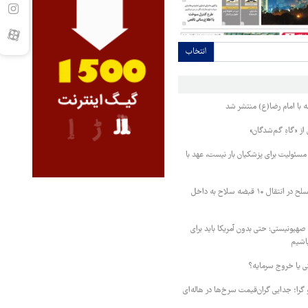
انتخاب
ه با امام رضا(ع) منتشر شد
 از «گاهِ گم‌شدگان»
سئولیت برای پزشکیان بار نیست، عهد با
ناکامی قاچاقچیان مسلح در انتقال ۱۰ قبضه سلاح به داخل
 صهیونیستی: حتی بدون آمریکا باید برای
باشیم
 یا خروج سرمایه؟
را؛ جدایی گران‌قیمت سرخ‌ها در هاله‌ای