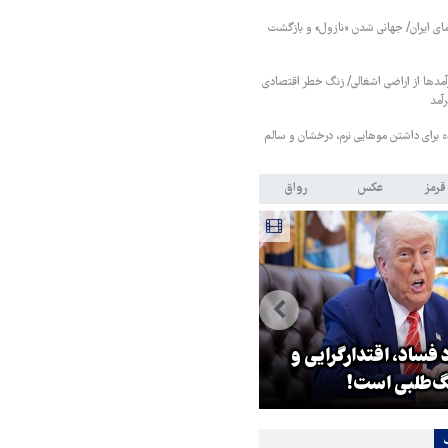
ای ایران/ جهانی شدن «نازول» و بازگشت
مدها از اراضی اشغالی/ زنگ خطر اقتصادی
رآمد
قرمز
عکس
رواق
 فساد، اقتدارگرایی و
۳ میلیون زائر اربعین به کشور
‌طلبی است!
بازگشتند