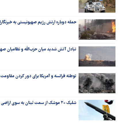
حمله دوباره ارتش رژیم صهیونیستی به خبرنگارا
تبادل آتش شدید میان حزب‌الله و نظامیان صه
توطئه فرانسه و آمریکا برای دور کردن مقاومت ا
شلیک ۲۰ موشک از سمت لبنان به سوی اراضی اشغالی