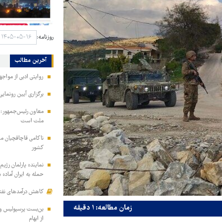
روزنامه:
آخرین مطالب
روایتی ادبی از مواجه
برگزاری آیین رونمایی
معاون رئیس‌جمهور: م
ملت است
کشور
نماینده پارلمان رژیم
حمله به ایران آماده 
کاهش درآمدهای نفتی
زمان مطالعه: ۱ دقیقه
بن‌بست پرسپولیس و گ
از ابهام