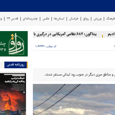
رهنگ
ورزش
رواق
خراسان
استان‌ها
عکس
چندرسانه‌ای
قدس ۲۴
وی
پنتاگون: ۶۸۷ نظامی آمریکایی در درگیری با ایران زخمی شدند
نی
کد مطلب:
۱۰۴۶۴۴۱
روزنامه قدس
 و مناطق مرزی دیگر در جنوب رود لیتانی مستقر شدند.