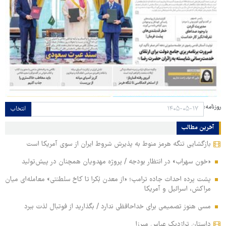
روزنامه:
انتخاب
آخرین مطالب
بازگشایی تنگه هرمز منوط به پذیرش شروط ایران از سوی آمریکا است
«خون سهراب» در انتظار بودجه / پروژه مهدویان همچنان در پیش‌تولید
پشت پرده احداث جاده ترامپ؛ «از معدن بُکرا تا کاخ سلطنتی» معامله‌ای میان
مراکش، اسرائیل و آمریکا
مسی هنوز تصمیمی برای خداحافظی ندارد / بگذارید از فوتبال لذت ببرد
داستان تراژدیک عباس میرزا