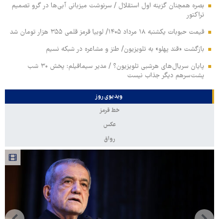
بصره همچنان گزینه اول استقلال / سرنوشت میزبانی آبی‌ها در گرو تصمیم
تراکتور
قیمت حبوبات یکشنبه ۱۸ مرداد ۱۴۰۵/ لوبیا قرمز قلمی ۳۵۵ هزار تومان شد
بازگشت «قند پهلو» به تلویزیون/ طنز و مشاعره در شبکه نسیم
پایان سریال‌های هرشبی تلویزیون؟ / مدیر سیمافیلم: پخش ۳۰ شب
پشت‌سرهم دیگر جذاب نیست
ویدیوی روز
خط قرمز
عکس
رواق