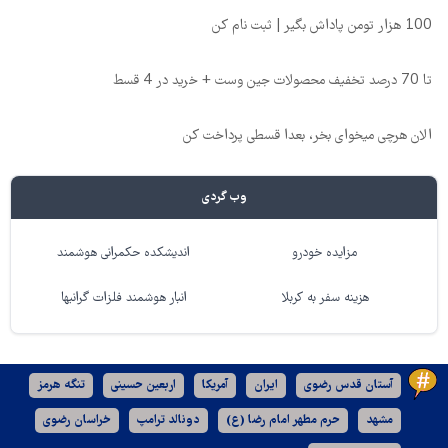
100 هزار تومن پاداش بگیر | ثبت نام کن
تا 70 درصد تخفیف محصولات جین وست + خرید در 4 قسط
الان هرچی میخوای بخر، بعدا قسطی پرداخت کن
وب گردی
مزایده خودرو
اندیشکده حکمرانی هوشمند
هزینه سفر به کربلا
انبار هوشمند فلزات گرانبها
آستان قدس رضوی
ایران
آمریکا
اربعین حسینی
تنگه هرمز
مشهد
حرم مطهر امام رضا (ع)
دونالد ترامپ
خراسان رضوی