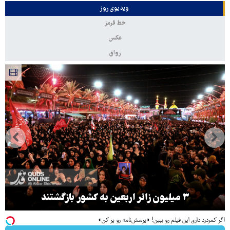
ویدیوی روز
خط قرمز
عکس
رواق
۳ میلیون زائر اربعین به کشور بازگشتند
اگر کمردرد داری این فیلم رو ببین! ◗پرسش‌نامه رو پر کن◖