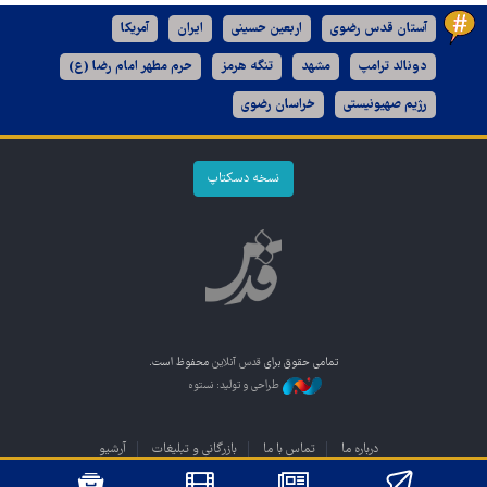
آستان قدس رضوی
اربعین حسینی
ایران
آمریکا
دونالد ترامپ
مشهد
تنگه هرمز
حرم مطهر امام رضا (ع)
رژیم صهیونیستی
خراسان رضوی
نسخه دسکتاپ
تمامی حقوق برای
قدس آنلاین
محفوظ است.
طراحی و تولید: نستوه
درباره ما
تماس با ما
بازرگانی و تبلیغات
آرشیو