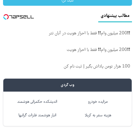
کلیک کن!
مطالب پیشنهادی
❗❗200 میلیون وام❗❗ فقط با احراز هویت در آبان تتر
❗❗200 میلیون وام❗❗ فقط با احراز هویت
100 هزار تومن پاداش بگیر | ثبت نام کن
وب گردی
مزایده خودرو
اندیشکده حکمرانی هوشمند
هزینه سفر به کربلا
انبار هوشمند فلزات گرانبها