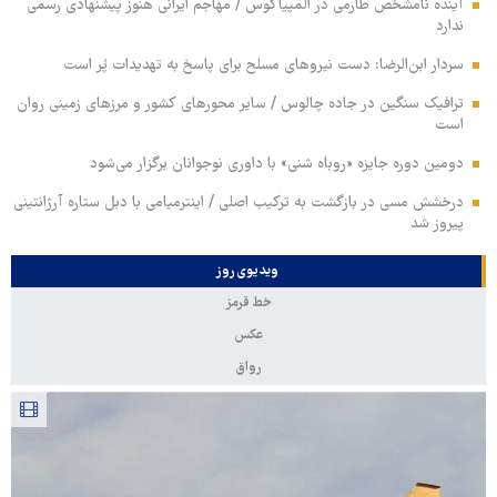
آینده نامشخص طارمی در المپیاکوس / مهاجم ایرانی هنوز پیشنهادی رسمی
ندارد
سردار ابن‌الرضا: دست نیروهای مسلح برای پاسخ به تهدیدات پُر است
ترافیک سنگین در جاده چالوس / سایر محورهای کشور و مرزهای زمینی روان
است
دومین دوره جایزه «روباه شنی» با داوری نوجوانان برگزار می‌شود
درخشش مسی در بازگشت به ترکیب اصلی / اینترمیامی با دبل ستاره آرژانتینی
پیروز شد
ویدیوی روز
خط قرمز
عکس
رواق