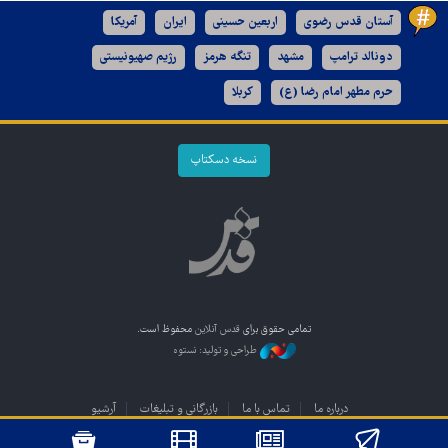
آستان قدس رضوی
اربعین حسینی
ایران
آمریکا
دونالد ترامپ
مشهد
تنگه هرمز
رژیم صهیونیستی
حرم مطهر امام رضا (ع)
کربلا
نسخه دسکتاپ
تمامی حقوق برای
قدس آنلاین
محفوظ است.
طراحی و تولید: نستوه
درباره ما
تماس با ما
بازرگانی و تبلیغات
آرشیو