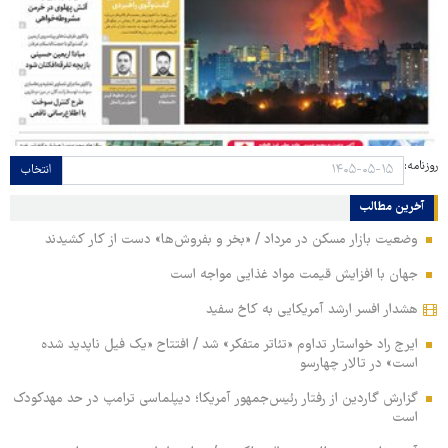
روزنامه:
انتخاب
آخرین مطالب
وضعیت بازار مسکن در مرداد / «بخر و بفروش‌ها» دست از کار کشیدند
جهان با افزایش قیمت مواد غذایی مواجه است
هشدار افسر ارشد آمریکایی به کاخ سفید
ایرج راد خواستار تداوم «تئاتر متفکر» شد / افتتاح «یک فیل ناپدید شده
است» در تالار چهارسو
گزارش گاردین از رفتار رئیس‌جمهور آمریکا؛ دیپلماسی ترامپ در حد مهدکودک
است