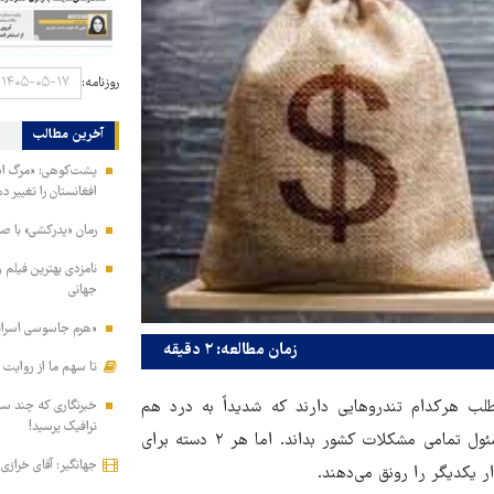
روزنامه:
آخرین مطالب
پشت‌کوهی: «مرگ اشرف
افغانستان را تغییر د
رمان «پدرکشی» با ص
جهانی
«هرم جاسوسی اسرائیل
زمان مطالعه: ۲ دقیقه
تا سهم ما از روایت
۲ جناح اصولگرا و اصلاح‌طلب هرکدام تندروهایی دارند که شدیداً به‌ درد هم
خبرنگاری که چند ساعت
ترافیک پرسید!
می‌خورند و تنور یکدیگر را گرم می‌کنند تا هر یک آن دیگری را مسئول تمامی مشکلات کشور بداند. اما هر ۲ دسته برای
جهانگیر: آقای خرازی
ر یکدیگر را رونق می‌دهند.