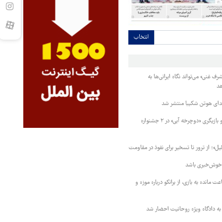
انتخاب
 غنی» می‌تواند نگاه ایرانی‌ها به
هد
دای هوتن شکیبا منتشر شد
نامزدی بهترین فیلم و بازیگری «دوچرخه آبی» در ۲ جشنواره
»؛ از ترور تا تسخیر برای نفوذ در مقاومت
 خوش‌خبری باشد
 مانده به بازی، از برانکو درباره موزه و
 به دادگاه ویژه روحانیت احضار شد