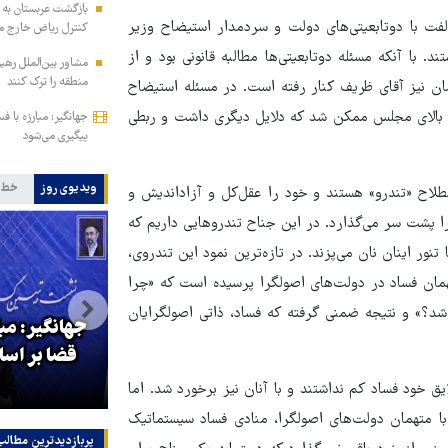
بازگشت عربستان به
فت با دوتابعیتی‌های دولت و سردمدار استیضاح وزیر
کنترل ریاض خارج م
تن هر ۲ را به حساب خود نوشتند. با آنکه مسئله دوتابعیتی‌ها مطالبه قانونی بود و از
مشاور بین‌الملل رهب
منطقه را ترک کنند
ن نیز آقای ظریف کنار رفته است. در مسئله استیضاح
رأی بالای مجلس ممکن شد که دلایل دیگری داشت و ربطی
جهانگیر: مبارزه با 
پیگیری می‌شود
ویدیوی روز
خط 
لاح «تندرو» هستند و خود را عقل‌کل و آزاداندیش و
را پشت‌ سر می‌گذارد. در این جناح تندروهایی داریم که
ور اینان نان می‌پزند. در تازه‌ترین نمود این تندروی،
همان فساد در دولت‌های اصولگرا پرسیده است که «چرا
‌شد؟» و نتیجه ضمنی گرفته که فساد، ذاتی اصولگرایان
جهانگیر: مبا
ار
جهانگیر: آقای خرازی به دادگاه
قضا بر اس
ویژه روحانیت احضار شد
ود فساد کم نداشتند و با آنان نیز برخورد شد. اما
با متهمان دولت‌های اصولگرا، منادی فساد سیستماتیک
پربازدیدترین‌ مطالب