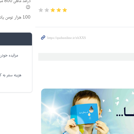
درآم
😉
100 هزار تومن پاداش بگیر | ثبت نام کن
مزایده خودرو
هزینه سفر به کر