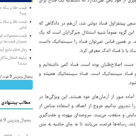
ی از خود باقی نمی‌گذارد که دستمایه یک جناح برای
چند؟
اسچی پیشقراول فساد دولتی شد، آن‌هم در دادگاهی که
امامی
این گروه عموماً شبیه استدلال جبرگرایان است که یک
کنند. بر همین قیاس نمی‌توان فساد را سیستماتیک دانست
همزمان قیمت‌ها در ب
زمان اعلام نتایج آ
شایعه انحلال ماکان‌ب
شدند؟
 دست اصلاح‌طلبان بوده است، فساد کمی داشته‌ایم و
هم فساد سیستماتیک است. فساد سیستماتیک همیشه و
یخچال ویترینی 9 فوت ایستکول (جدید)
ود.
آماده عبور از آرمان‌های خود هستند. این ویژگی‌ها در
مطالب پیشنهادی
 تندروی بدانیم، خروج از انصاف و استفاده جناحی از
ناح خاموش شود، کشور آسایش و منفعت می‌بیند. سروصدای بیهوده و خفت‌گیری
یخچال ویترینی 9 فوت ایستکول (جدید)
د، رسانه‌ها فرصت می‌یابند تا به‌ جای حاشیه به متن