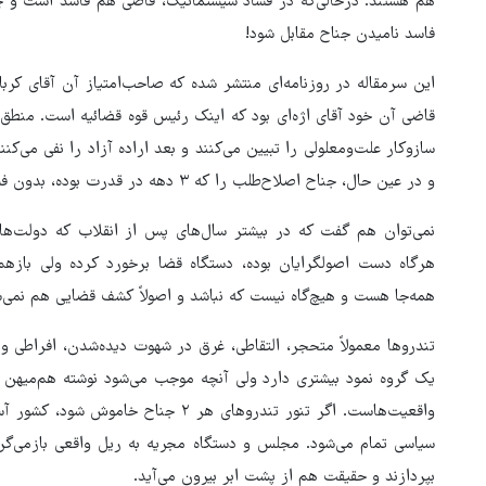
هم هستند. درحالی‌که در فساد سیستماتیک، قاضی هم فاسد است و چیز
فاسد نامیدن جناح مقابل شود!
این سرمقاله در روزنامه‌ای منتشر شده که صاحب‌امتیاز آن آقای کرب
قاضی آن خود آقای اژه‌ای بود که اینک رئیس قوه قضائیه است. منطق 
سازوکار علت‌ومعلولی را تبیین می‌کنند و بعد اراده آزاد را نفی می‌
و در عین‌ حال، جناح اصلاح‌طلب را که ۳ دهه در قدرت بوده، بدون فساد یا با فساد اندک معرفی کرد.
نمی‌توان هم گفت که در بیشتر سال‌های پس از انقلاب که دولت‌ها
هرگاه دست اصولگرایان بوده، دستگاه قضا برخورد کرده ولی باز
همه‌جا هست و هیچ‌گاه نیست که نباشد و اصولاً کشف قضایی هم نمی‌ش
تندروها معمولاً متحجر، التقاطی، غرق در شهوت دیده‌شدن، افراطی و 
یک گروه نمود بیشتری دارد ولی آنچه موجب می‌شود نوشته هم‌میهن را
واقعیت‌هاست. اگر تنور تندروهای هر ۲ ج
سیاسی تمام می‌شود. مجلس و دستگاه مجریه به ریل واقعی بازمی‌گردن
بپردازند و حقیقت هم از پشت ابر بیرون می‌آید.