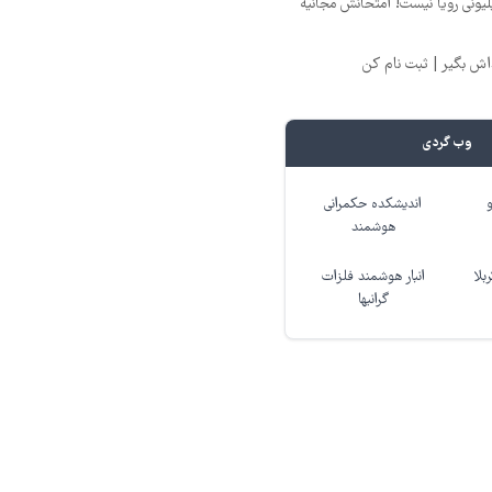
د ماهی 800 میلیونی رویا نیست! امتحانش مجانیه
وب گردی
اندیشکده حکمرانی
هوشمند
بلا
انبار هوشمند فلزات
گرانبها