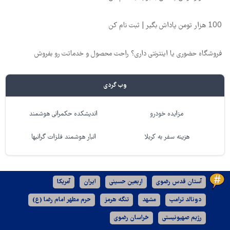
100 هزار تومن پاداش بگیر | ثبت نام کن
فروشگاه حضوری یا اینترنتی داری؟ راحت محصول و خدماتت رو بفروش
وب گردی
مزایده خودرو
اندیشکده حکمرانی هوشمند
هزینه سفر به کربلا
انبار هوشمند فلزات گرانبها
آستان قدس رضوی
اربعین حسینی
ایران
آمریکا
دونالد ترامپ
مشهد
تنگه هرمز
حرم مطهر امام رضا (ع)
رژیم صهیونیستی
خراسان رضوی