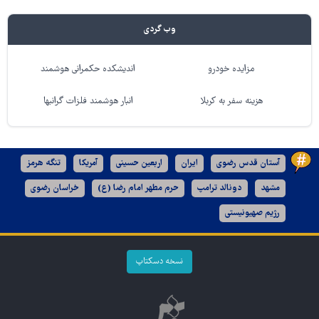
وب گردی
مزایده خودرو
اندیشکده حکمرانی هوشمند
هزینه سفر به کربلا
انبار هوشمند فلزات گرانبها
آستان قدس رضوی
ایران
اربعین حسینی
آمریکا
تنگه هرمز
مشهد
دونالد ترامپ
حرم مطهر امام رضا (ع)
خراسان رضوی
رژیم صهیونیستی
نسخه دسکتاپ