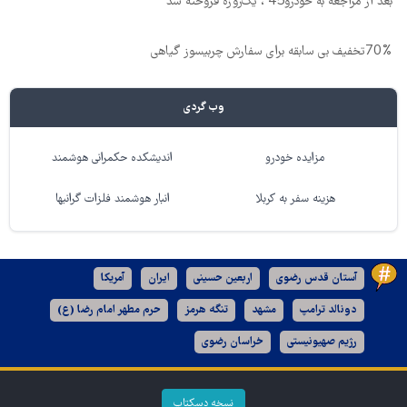
بعد از مراجعه به خودرو45 ، یک‌روزه فروخته شد
70%تخفیف بی سابقه برای سفارش چربیسوز گیاهی
وب گردی
مزایده خودرو
اندیشکده حکمرانی هوشمند
هزینه سفر به کربلا
انبار هوشمند فلزات گرانبها
آستان قدس رضوی
اربعین حسینی
ایران
آمریکا
دونالد ترامپ
مشهد
تنگه هرمز
حرم مطهر امام رضا (ع)
رژیم صهیونیستی
خراسان رضوی
نسخه دسکتاپ