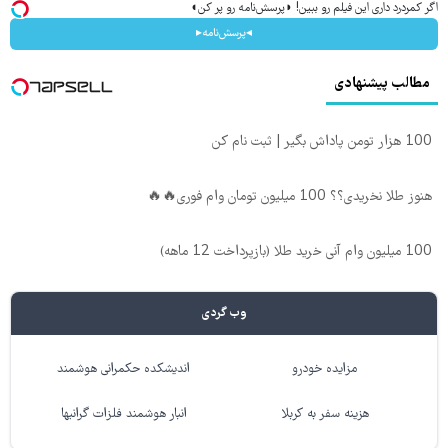
اگر کمردرد داری این فیلم رو ببین! ◗پرسش‌نامه رو پر کن◖
◂پرسش‌نامه▸
مطالب پیشنهادی
100 هزار تومن پاداش بگیر | ثبت نام کن
هنوز طلا نخریدی؟؟ 100 میلیون تومان وام فوری🔥🔥
100 میلیون وام آنی خرید طلا (بازپرداخت 12 ماهه)
وب گردی
مزایده خودرو
اندیشکده حکمرانی هوشمند
هزینه سفر به کربلا
انبار هوشمند فلزات گرانبها