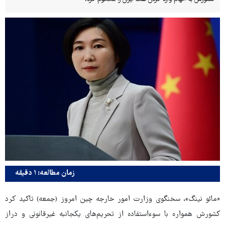
زمان مطالعه: ۱ دقیقه
«مائو نینگ»، سخنگوی وزارت امور خارجه چین امروز (جمعه)‌ تاکید کرد
کشورش همواره با سوءاستفاده از تحریم‌های یکجانبه غیرقانونی و دراز