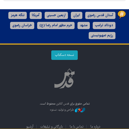
آستان قدس رضوی
ایران
اربعین حسینی
آمریکا
تنگه هرمز
دونالد ترامپ
مشهد
حرم مطهر امام رضا (ع)
خراسان رضوی
رژیم صهیونیستی
نسخه دسکتاپ
تمامی حقوق برای
قدس آنلاین
محفوظ است.
طراحی و تولید: نستوه
درباره ما
تماس با ما
بازرگانی و تبلیغات
آرشیو