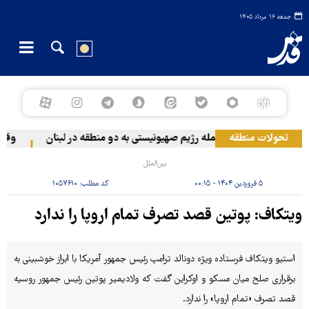
جمعه ۱۶ مرداد ۱۴۰۵
تحولات منطقه
حمله رژیم صهیونیستی به دو منطقه در لبنان
وقوع ح
بین‌الملل
۵ فروردین ۱۴۰۴ - ۰۰:۱۵
کد مطلب:
۱۰۵۷۶۱۰
ویتکاف: پوتین قصد تصرف تمام اروپا را ندارد
استیو ویتکاف فرستاده ویژه دونالد ترامپ رئیس جمهور آمریکا با ابراز خوشبینی به
برقراری صلح میان مسکو و اوکراین گفت که ولادیمیر پوتین رئیس جمهور روسیه
قصد تصرف «تمام اروپا» را ندارد.