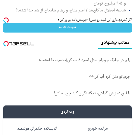
و ۹۰۵ میلیون تومان
شایعه انحلال ماکان‌بند / امیر مقاره و رهام هادیان از هم جدا شدند؟
اگر کمردرد داری این فیلم رو ببین! ◗پرسش‌نامه رو پر کن◖
◂پرسش‌نامه▸
مطالب پیشنهادی
با پودر جلبک چربیاتو مثل اسید ذوب کن(تخفیف تا امشب)
چربیاتو مثل کره آب کن👀
با این دمنوش گیاهی، دیگه نگران کبد چرب نباش!
وب گردی
مزایده خودرو
اندیشکده حکمرانی هوشمند