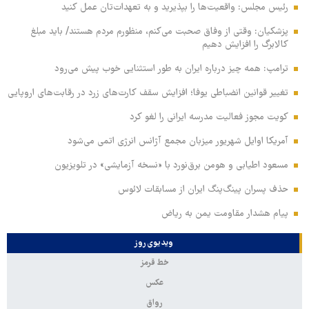
رئیس مجلس: واقعیت‌ها را بپذیرید و به تعهدات‌تان عمل کنید
پزشکیان: وقتی از وفاق صحبت می‌کنم، منظورم مردم هستند/ باید مبلغ
کالابرگ را افزایش دهیم
ترامپ: همه چیز درباره ایران به طور استثنایی خوب پیش می‌رود
تغییر قوانین انضباطی یوفا؛ افزایش سقف کارت‌های زرد در رقابت‌های اروپایی
کویت مجوز فعالیت مدرسه ایرانی را لغو کرد
آمریکا اوایل شهریور میزبان مجمع آژانس انرژی اتمی می‌شود
مسعود اطیابی و هومن برق‌نورد با «نسخه آزمایشی» در تلویزیون
حذف پسران پینگ‌پنگ ایران از مسابقات لائوس
پیام هشدار مقاومت یمن به ریاض
ویدیوی روز
خط قرمز
عکس
رواق