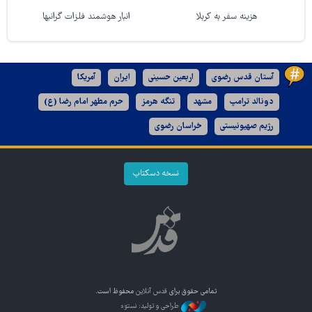
هزینه سفر به کربلا
انبار هوشمند فلزات گرانبها
آستان قدس رضوی
اربعین حسینی
ایران
آمریکا
دونالد ترامپ
مشهد
تنگه هرمز
حرم مطهر امام رضا (ع)
رژیم صهیونیستی
خراسان رضوی
نسخه دسکتاپ
تمامی حقوق برای
قدس آنلاین
محفوظ است.
طراحی و تولید: نستوه